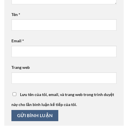
Tên
*
Email
*
Trang web
Lưu tên của tôi, email, và trang web trong trình duyệt
này cho lần bình luận kế tiếp của tôi.