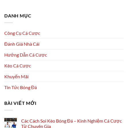
DANH MỤC
Công Cụ Cá Cược
Đánh Giá Nhà Cái
Hướng Dẫn Cá Cược
Kèo Cá Cược
Khuyến Mãi
Tin Tức Bóng Đá
BÀI VIẾT MỚI
Các Cách Soi Kèo Bóng Đá – Kinh Nghiệm Cá Cược
Từ Chuyên Gia