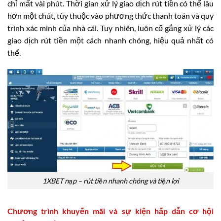
chỉ mất vài phút. Thời gian xử lý giao dịch rút tiền có thể lâu
hơn một chút, tùy thuộc vào phương thức thanh toán và quy
trình xác minh của nhà cái. Tuy nhiên, luôn cố gắng xử lý các
giao dịch rút tiền một cách nhanh chóng, hiệu quả nhất có
thể.
1XBET nạp – rút tiền nhanh chóng và tiện lợi
Chương trình khuyến mãi và sự kiện hấp dẫn cơ hội