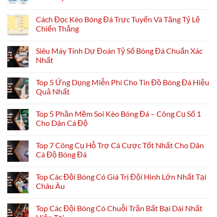
Không
có
Cách Đọc Kèo Bóng Đá Trực Tuyến Và Tăng Tỷ Lệ
bình
luận
Chiến Thắng
ở
Các
Không
Cách
có
Siêu Máy Tính Dự Đoán Tỷ Số Bóng Đá Chuẩn Xác
Soi
bình
Kèo
luận
Nhất
Bóng
ở
Đá
Cách
Không
–
Đọc
có
Top 5 Ứng Dụng Miễn Phí Cho Tín Đồ Bóng Đá Hiệu
Kinh
Kèo
bình
Nghiệm
Bóng
luận
Quả Nhất
Cá
Đá
ở
Cược
Trực
Siêu
Không
Từ
Tuyến
Máy
có
Top 5 Phần Mềm Soi Kèo Bóng Đá – Công Cụ Số 1
Chuyên
Và
Tính
bình
Gia
Tăng
Dự
luận
Cho Dân Cá Độ
Tỷ
Đoán
ở
Lệ
Tỷ
Top
Không
Chiến
Số
5
có
Top 7 Công Cụ Hỗ Trợ Cá Cược Tốt Nhất Cho Dân
Thắng
Bóng
Ứng
bình
Đá
Dụng
luận
Cá Độ Bóng Đá
Chuẩn
Miễn
ở
Xác
Phí
Top
Không
Nhất
Cho
5
có
Top Các Đội Bóng Có Giá Trị Đội Hình Lớn Nhất Tại
Tín
Phần
bình
Đồ
Mềm
luận
Châu Âu
Bóng
Soi
ở
Đá
Kèo
Top
Không
Hiệu
Bóng
7
có
Top Các Đội Bóng Có Chuỗi Trận Bất Bại Dài Nhất
Quả
Đá
Công
bình
Nhất
–
Cụ
luận