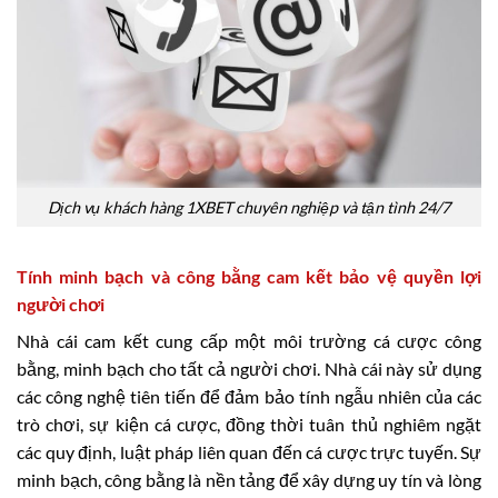
Dịch vụ khách hàng 1XBET chuyên nghiệp và tận tình 24/7
Tính minh bạch và công bằng cam kết bảo vệ quyền lợi
người chơi
Nhà cái cam kết cung cấp một môi trường cá cược công
bằng, minh bạch cho tất cả người chơi. Nhà cái này sử dụng
các công nghệ tiên tiến để đảm bảo tính ngẫu nhiên của các
trò chơi, sự kiện cá cược, đồng thời tuân thủ nghiêm ngặt
các quy định, luật pháp liên quan đến cá cược trực tuyến. Sự
minh bạch, công bằng là nền tảng để xây dựng uy tín và lòng