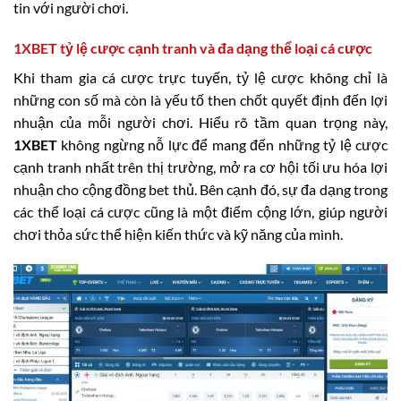
tin với người chơi.
1XBET tỷ lệ cược cạnh tranh và đa dạng thể loại cá cược
Khi tham gia cá cược trực tuyến, tỷ lệ cược không chỉ là
những con số mà còn là yếu tố then chốt quyết định đến lợi
nhuận của mỗi người chơi. Hiểu rõ tầm quan trọng này,
1XBET
không ngừng nỗ lực để mang đến những tỷ lệ cược
cạnh tranh nhất trên thị trường, mở ra cơ hội tối ưu hóa lợi
nhuận cho cộng đồng bet thủ. Bên cạnh đó, sự đa dạng trong
các thể loại cá cược cũng là một điểm cộng lớn, giúp người
chơi thỏa sức thể hiện kiến thức và kỹ năng của mình.