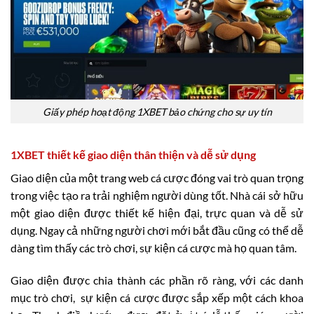
Giấy phép hoạt động 1XBET bảo chứng cho sự uy tín
1XBET thiết kế giao diện thân thiện và dễ sử dụng
Giao diện của một trang web cá cược đóng vai trò quan trọng
trong việc tạo ra trải nghiệm người dùng tốt. Nhà cái sở hữu
một giao diện được thiết kế hiện đại, trực quan và dễ sử
dụng. Ngay cả những người chơi mới bắt đầu cũng có thể dễ
dàng tìm thấy các trò chơi, sự kiện cá cược mà họ quan tâm.
Giao diện được chia thành các phần rõ ràng, với các danh
mục trò chơi, sự kiện cá cược được sắp xếp một cách khoa