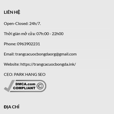
LIÊN HỆ
Open-Closed: 24h/7.
Thời giàn mở cửa: 07h:00 - 22h00
Phone: 0963902231
Email:
trangcacuocbongdaorg@gmail.com
Website: https://trangcacuocbongda.ink/
CEO: PARK HANG SEO
ĐỊA CHỈ