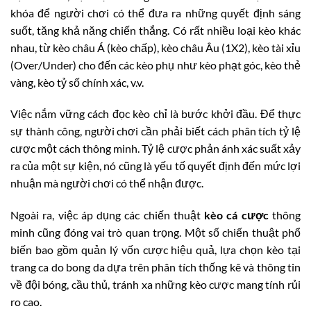
khóa để người chơi có thể đưa ra những quyết định sáng
suốt, tăng khả năng chiến thắng. Có rất nhiều loại kèo khác
nhau, từ kèo châu Á (kèo chấp), kèo châu Âu (1X2), kèo tài xỉu
(Over/Under) cho đến các kèo phụ như kèo phạt góc, kèo thẻ
vàng, kèo tỷ số chính xác, v.v.
Việc nắm vững cách đọc kèo chỉ là bước khởi đầu. Để thực
sự thành công, người chơi cần phải biết cách phân tích tỷ lệ
cược một cách thông minh. Tỷ lệ cược phản ánh xác suất xảy
ra của một sự kiện, nó cũng là yếu tố quyết định đến mức lợi
nhuận mà người chơi có thể nhận được.
Ngoài ra, việc áp dụng các chiến thuật
kèo cá cược
thông
minh cũng đóng vai trò quan trọng. Một số chiến thuật phổ
biến bao gồm quản lý vốn cược hiệu quả, lựa chọn kèo tại
trang ca do bong da dựa trên phân tích thống kê và thông tin
về đội bóng, cầu thủ, tránh xa những kèo cược mang tính rủi
ro cao.