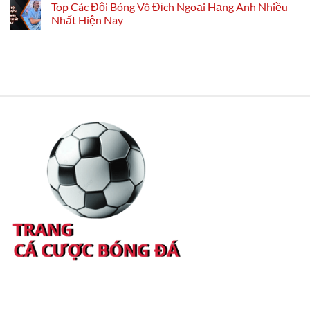
Top Các Đội Bóng Vô Địch Ngoại Hạng Anh Nhiều
Cá
Đội
Đội
bình
Độ
Hình
Bóng
luận
Nhất Hiện Nay
Bóng
Lớn
Có
ở
Đá
Nhất
Chuỗi
Không
Tại
Trận
Thông
có
Châu
Bất
Tin
bình
Âu
Bại
Về
luận
Dài
Top
ở
Nhất
Các
Top
Hiện
Đội
Các
Tại
Bóng
Đội
Vô
Bóng
Địch
Vô
La
Địch
Liga
Ngoại
Nhiều
Hạng
Nhất
Anh
Nhiều
Nhất
Hiện
Nay