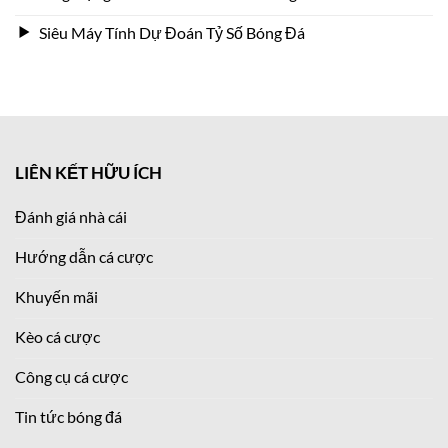
Siêu Máy Tính Dự Đoán Tỷ Số Bóng Đá
LIÊN KẾT HỮU ÍCH
Đánh giá nhà cái
Hướng dẫn cá cược
Khuyến mãi
Kèo cá cược
Công cụ cá cược
Tin tức bóng đá