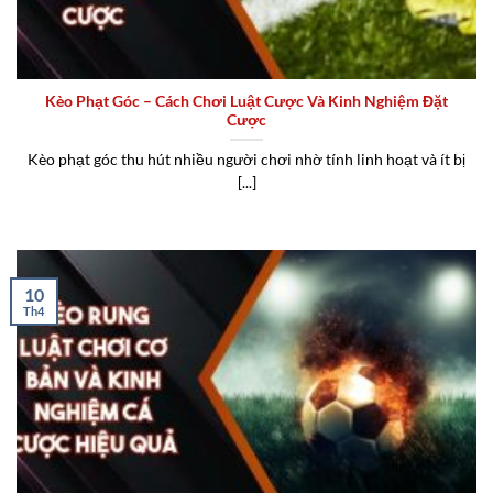
Kèo Phạt Góc – Cách Chơi Luật Cược Và Kinh Nghiệm Đặt
Cược
Kèo phạt góc thu hút nhiều người chơi nhờ tính linh hoạt và ít bị
[...]
10
Th4