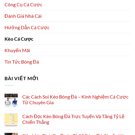
Công Cụ Cá Cược
Đánh Giá Nhà Cái
Hướng Dẫn Cá Cược
Kèo Cá Cược
Khuyến Mãi
Tin Tức Bóng Đá
BÀI VIẾT MỚI
Các Cách Soi Kèo Bóng Đá – Kinh Nghiệm Cá Cược
Từ Chuyên Gia
Không
có
Cách Đọc Kèo Bóng Đá Trực Tuyến Và Tăng Tỷ Lệ
bình
luận
Chiến Thắng
ở
Các
Không
Cách
có