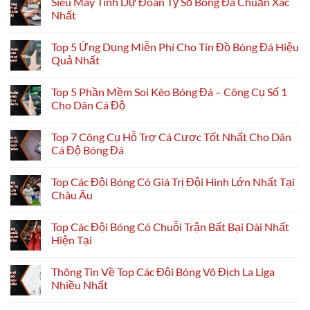
Siêu Máy Tính Dự Đoán Tỷ Số Bóng Đá Chuẩn Xác
Soi
bình
Kèo
luận
Nhất
Bóng
ở
Đá
Cách
Không
–
Đọc
có
Top 5 Ứng Dụng Miễn Phí Cho Tín Đồ Bóng Đá Hiệu
Kinh
Kèo
bình
Nghiệm
Bóng
luận
Quả Nhất
Cá
Đá
ở
Cược
Trực
Siêu
Không
Từ
Tuyến
Máy
có
Top 5 Phần Mềm Soi Kèo Bóng Đá – Công Cụ Số 1
Chuyên
Và
Tính
bình
Gia
Tăng
Dự
luận
Cho Dân Cá Độ
Tỷ
Đoán
ở
Lệ
Tỷ
Top
Không
Chiến
Số
5
có
Top 7 Công Cụ Hỗ Trợ Cá Cược Tốt Nhất Cho Dân
Thắng
Bóng
Ứng
bình
Đá
Dụng
luận
Cá Độ Bóng Đá
Chuẩn
Miễn
ở
Xác
Phí
Top
Không
Nhất
Cho
5
có
Top Các Đội Bóng Có Giá Trị Đội Hình Lớn Nhất Tại
Tín
Phần
bình
Đồ
Mềm
luận
Châu Âu
Bóng
Soi
ở
Đá
Kèo
Top
Không
Hiệu
Bóng
7
có
Top Các Đội Bóng Có Chuỗi Trận Bất Bại Dài Nhất
Quả
Đá
Công
bình
Nhất
–
Cụ
luận
Hiện Tại
Công
Hỗ
ở
Cụ
Trợ
Top
Không
Số
Cá
Các
có
​Thông Tin Về Top Các Đội Bóng Vô Địch La Liga
1
Cược
Đội
bình
Cho
Tốt
Bóng
luận
Nhiều Nhất
Dân
Nhất
Có
ở
Cá
Cho
Giá
Top
Không
Độ
Dân
Trị
Các
có