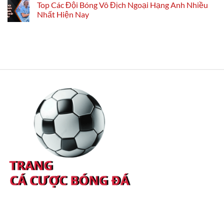
Top Các Đội Bóng Vô Địch Ngoại Hạng Anh Nhiều
Cá
Đội
Đội
bình
Độ
Hình
Bóng
luận
Nhất Hiện Nay
Bóng
Lớn
Có
ở
Đá
Nhất
Chuỗi
Không
Tại
Trận
Thông
có
Châu
Bất
Tin
bình
Âu
Bại
Về
luận
Dài
Top
ở
Nhất
Các
Top
Hiện
Đội
Các
Tại
Bóng
Đội
Vô
Bóng
Địch
Vô
La
Địch
Liga
Ngoại
Nhiều
Hạng
Nhất
Anh
Nhiều
Nhất
Hiện
Nay