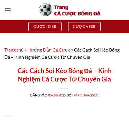
Bỏ
qua
nội
dung
CƯỢC DE88
CƯỢC VE88
Trang chủ
»
Hướng Dẫn Cá Cược
»
Các Cách Soi Kèo Bóng
Đá – Kinh Nghiệm Cá Cược Từ Chuyên Gia
Các Cách Soi Kèo Bóng Đá – Kinh
Nghiệm Cá Cược Từ Chuyên Gia
ĐĂNG VÀO
05/18/2025
BỞI
PARK HANGSEO