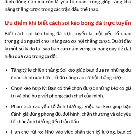
định đúng đắn mà còn là yếu tố quan trọng giúp tăng khả
năng thắng cược trong các trận đấu thể thao.
Ưu điểm khi biết cách soi kèo bóng đá trực tuyến
Biết cách soi kèo bóng đá trực tuyến là một yếu tố quan
trọng giúp người chơi nâng cao cơ hội thắng cược. Dưới đây
là một số lý do tại sao bạn cần nắm vững kỹ năng này để đạt
hiệu quả cao trong cá độ:
Tăng tỷ lệ chiến thắng: Soi kèo giúp bạn đưa ra những dự
đoán chính xác hơn, từ đó nâng cao cơ hội thắng cược.
Chọn kèo hợp lý: Bạn có thể chọn được những kèo có giá
trị và phù hợp với phong cách chơi của mình.
Phân tích các yếu tố ảnh hưởng: Việc soi kèo giúp bạn
đánh giá đúng phong độ, đội hình, chấn thương và các yếu
tố khác ảnh hưởng đến trận đấu.
Hạn chế rủi ro: Nhờ vào việc phân tích kỹ lưỡng, bạn có