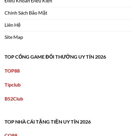
Điều Khoản Điều Kiện
Chính Sách Bảo Mật
Liên Hệ
Site Map
TOP CỔNG GAME ĐỔI THƯỞNG UY TÍN 2026
TOP88
Tipclub
B52Club
TOP NHÀ CÁI TẶNG TIỀN UY TÍN 2026
CO88