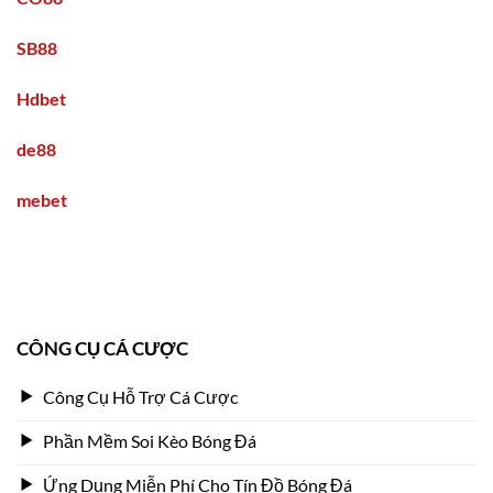
SB88
Hdbet
de88
mebet
CÔNG CỤ CÁ CƯỢC
Công Cụ Hỗ Trợ Cá Cược
Phần Mềm Soi Kèo Bóng Đá
Ứng Dụng Miễn Phí Cho Tín Đồ Bóng Đá