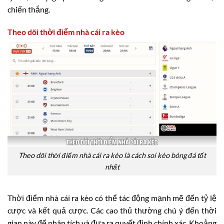
chiến thắng.
Theo dõi thời điểm nhà cái ra kèo
Theo dõi thời điểm nhà cái ra kèo là cách soi kèo bóng đá tốt
nhất
Thời điểm nhà cái ra kèo có thể tác động mạnh mẽ đến tỷ lệ
cược và kết quả cược. Các cao thủ thường chú ý đến thời
gian này để phân tích và đưa ra quyết định chính xác. Khoảng