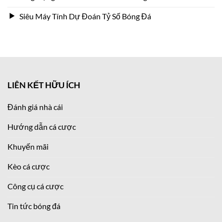
Siêu Máy Tính Dự Đoán Tỷ Số Bóng Đá
LIÊN KẾT HỮU ÍCH
Đánh giá nhà cái
Hướng dẫn cá cược
Khuyến mãi
Kèo cá cược
Công cụ cá cược
Tin tức bóng đá