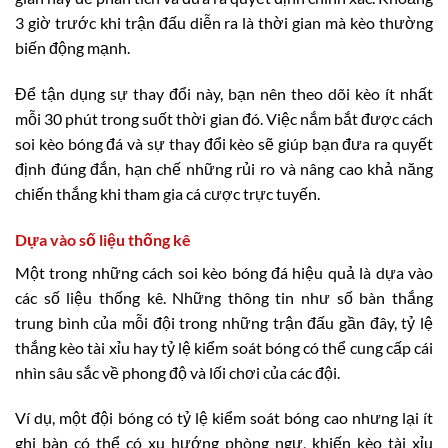
3 giờ trước khi trận đấu diễn ra là thời gian mà kèo thường
biến động mạnh.
Để tận dụng sự thay đổi này, bạn nên theo dõi kèo ít nhất
mỗi 30 phút trong suốt thời gian đó. Việc nắm bắt được cách
soi kèo bóng đá và sự thay đổi kèo sẽ giúp bạn đưa ra quyết
định đúng đắn, hạn chế những rủi ro và nâng cao khả năng
chiến thắng khi tham gia cá cược trực tuyến.
Dựa vào số liệu thống kê
Một trong những cách soi kèo bóng đá hiệu quả là dựa vào
các số liệu thống kê. Những thông tin như số bàn thắng
trung bình của mỗi đội trong những trận đấu gần đây, tỷ lệ
thắng kèo tài xỉu hay tỷ lệ kiểm soát bóng có thể cung cấp cái
nhìn sâu sắc về phong độ và lối chơi của các đội.
Ví dụ, một đội bóng có tỷ lệ kiểm soát bóng cao nhưng lại ít
ghi bàn có thể có xu hướng phòng ngự, khiến kèo tài xỉu