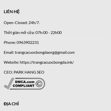
LIÊN HỆ
Open-Closed: 24h/7.
Thời giàn mở cửa: 07h:00 - 22h00
Phone: 0963902231
Email:
trangcacuocbongdaorg@gmail.com
Website: https://trangcacuocbongda.ink/
CEO: PARK HANG SEO
ĐỊA CHỈ