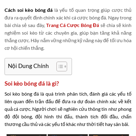
Cách soi kèo bóng đá
là yếu tố quan trọng giúp cược thủ
đưa ra quyết định chính xác khi cá cược bóng đá. Ngay trong
bài chia sẻ sau đây,
Trang Cá Cược Bóng Đá
sẽ chia sẽ kinh
nghiệm soi kèo từ các chuyên gia, giúp bạn tăng khả năng
thắng cược. Hãy nắm vững những kỹ năng này để tối ưu hóa
cơ hội chiến thắng.
Nội Dung Chính
Soi kèo bóng đá là gì?
Soi kèo bóng đá là quá trình phân tích, đánh giá các yếu tố
liên quan đến trận đấu để đưa ra dự đoán chính xác về kết
quả cá cược. Người chơi sẽ nghiên cứu thông tin như phong
độ đội bóng, đội hình thi đấu, thành tích đối đầu, chấn
thương cầu thủ và các yếu tố khác như thời tiết hay sân bãi.