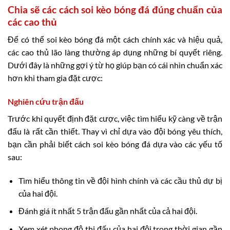
Chia sẽ các cách soi kèo bóng đá đúng chuẩn của
các cao thủ
Để có thể soi kèo bóng đá một cách chính xác và hiệu quả,
các cao thủ lão làng thường áp dụng những bí quyết riêng.
Dưới đây là những gợi ý từ họ giúp bạn có cái nhìn chuẩn xác
hơn khi tham gia đặt cược:
Nghiên cứu trận đấu
Trước khi quyết định đặt cược, việc tìm hiểu kỹ càng về trận
đấu là rất cần thiết. Thay vì chỉ dựa vào đội bóng yêu thích,
bạn cần phải biết cách soi kèo bóng đá dựa vào các yếu tố
sau:
Tìm hiểu thông tin về đội hình chính và các cầu thủ dự bị
của hai đội.
Đánh giá ít nhất 5 trận đấu gần nhất của cả hai đội.
Xem xét phong độ thi đấu của hai đội trong thời gian gần