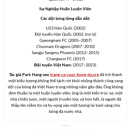
Sự Nghiệp Huấn Luyện Viên
Các đội bóng từng dẫn dắt:
U23 Hàn Quốc (2002)
Đội tuyển Hàn Quốc (2002, trợ lý)
Gyeongnam FC (2005–2007)
Chunnam Dragons (2007–2010)
Sangju Sangmu Phoenix (2012–2015)
Changwon FC (2017)
Đội tuyển Việt Nam:
(2017–2023)
Tác giả Park Hang-seo
trang-ca-cuoc-bong-da.org
đã trở thành
một biểu tượng không thể tách rời khỏi những thành công vang
dội của bóng đá Việt Nam trong những năm gần đây. Ông không
đơn thuần là một huấn luyện viên; ông là một kiến trúc sư, một
nhà chiến lược, một người truyền lửa, và hơn hết, là người đã
thắp lên niềm tin và hy vọng vào một tương lai tươi sáng cho
bóng đá nước nhà.