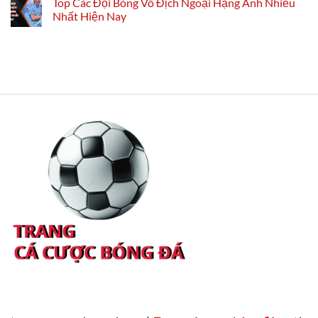
Top Các Đội Bóng Vô Địch Ngoại Hạng Anh Nhiều
Cá
Đội
Đội
bình
Độ
Hình
Bóng
luận
Nhất Hiện Nay
Bóng
Lớn
Có
ở
Đá
Nhất
Chuỗi
Không
Tại
Trận
Thông
có
Châu
Bất
Tin
bình
Âu
Bại
Về
luận
Dài
Top
ở
Nhất
Các
Top
Hiện
Đội
Các
Tại
Bóng
Đội
Vô
Bóng
Địch
Vô
La
Địch
Liga
Ngoại
Nhiều
Hạng
Nhất
Anh
Nhiều
Nhất
Hiện
Nay