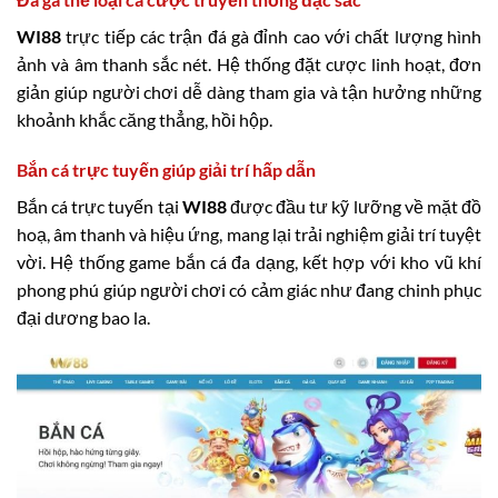
WI88
trực tiếp các trận đá gà đỉnh cao với chất lượng hình
ảnh và âm thanh sắc nét. Hệ thống đặt cược linh hoạt, đơn
giản giúp người chơi dễ dàng tham gia và tận hưởng những
khoảnh khắc căng thẳng, hồi hộp.
Bắn cá trực tuyến giúp giải trí hấp dẫn
Bắn cá trực tuyến tại
WI88
được đầu tư kỹ lưỡng về mặt đồ
hoạ, âm thanh và hiệu ứng, mang lại trải nghiệm giải trí tuyệt
vời. Hệ thống game bắn cá đa dạng, kết hợp với kho vũ khí
phong phú giúp người chơi có cảm giác như đang chinh phục
đại dương bao la.