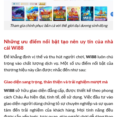
Tham gia chinh phục bắn cá với thế giới đại dương sinh động
Những ưu điểm nổi bật tạo nên uy tín của nhà
cái Wi88
Để khẳng định vị thế và thu hút người chơi,
WI88
luôn chú
trọng vào chất lượng dịch vụ. Một số ưu điểm nổi bật của
thương hiệu này cần được nhắc đến như sau:
Giao diện sang trọng, thân thiện và trải nghiệm mượt mà
WI88
sở hữu giao diện đẳng cấp, được thiết kế theo phong
cách Châu Âu hiện đại, tinh tế, dễ sử dụng. Việc đầu tư vào
giao diện người dùng chứng tỏ sự chuyên nghiệp và sự quan
tâm đến trải nghiệm của khách hàng. Mọi tính năng đều
được sắp xếp logic, trực quan, giúp người chơi dễ dàng thao