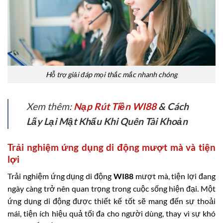
Hỗ trợ giải đáp mọi thắc mắc nhanh chóng
Xem thêm:
Nạp Rút Tiền WI88
& Cách
Lấy Lại Mật Khẩu Khi Quên Tài Khoản
Trải nghiệm ứng dụng di động mượt mà và tiện
lợi
Trải nghiệm ứng dụng di động
WI88
mượt mà, tiện lợi đang
ngày càng trở nên quan trọng trong cuộc sống hiện đại. Một
ứng dụng di động được thiết kế tốt sẽ mang đến sự thoải
mái, tiện ích hiệu quả tối đa cho người dùng, thay vì sự khó