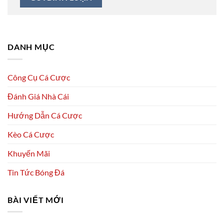
DANH MỤC
Công Cụ Cá Cược
Đánh Giá Nhà Cái
Hướng Dẫn Cá Cược
Kèo Cá Cược
Khuyến Mãi
Tin Tức Bóng Đá
BÀI VIẾT MỚI