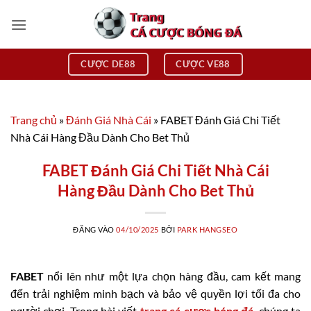
Bỏ
qua
nội
dung
CƯỢC DE88
CƯỢC VE88
Trang chủ
»
Đánh Giá Nhà Cái
»
FABET Đánh Giá Chi Tiết
Nhà Cái Hàng Đầu Dành Cho Bet Thủ
FABET Đánh Giá Chi Tiết Nhà Cái
Hàng Đầu Dành Cho Bet Thủ
ĐĂNG VÀO
04/10/2025
BỞI
PARK HANGSEO
FABET
nổi lên như một lựa chọn hàng đầu, cam kết mang
đến trải nghiệm minh bạch và bảo vệ quyền lợi tối đa cho
người chơi. Trong bài viết
trang cá cược bóng đá
, chúng ta