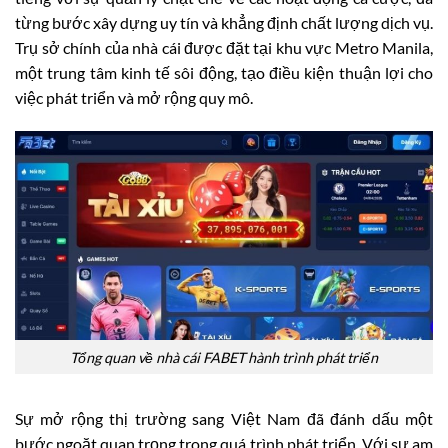
từng bước xây dựng uy tín và khẳng định chất lượng dịch vụ.
Trụ sở chính của nhà cái được đặt tại khu vực Metro Manila,
một trung tâm kinh tế sôi động, tạo điều kiện thuận lợi cho
việc phát triển và mở rộng quy mô.
Tổng quan về nhà cái FABET hành trình phát triển
Sự mở rộng thị trường sang Việt Nam đã đánh dấu một
bước ngoặt quan trọng trong quá trình phát triển. Với sự am