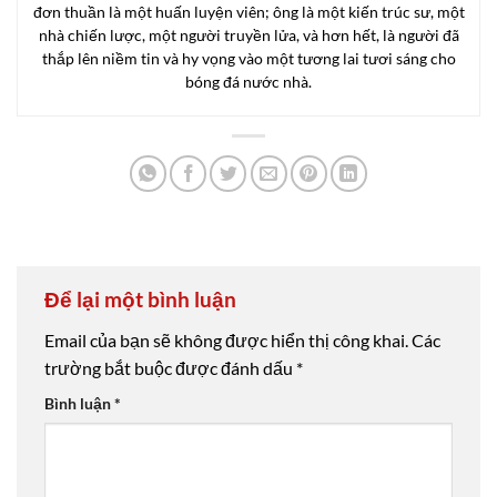
đơn thuần là một huấn luyện viên; ông là một kiến trúc sư, một
nhà chiến lược, một người truyền lửa, và hơn hết, là người đã
thắp lên niềm tin và hy vọng vào một tương lai tươi sáng cho
bóng đá nước nhà.
Để lại một bình luận
Email của bạn sẽ không được hiển thị công khai.
Các
trường bắt buộc được đánh dấu
*
Bình luận
*