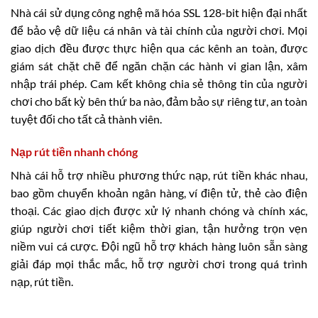
Nhà cái sử dụng công nghệ mã hóa SSL 128-bit hiện đại nhất
để bảo vệ dữ liệu cá nhân và tài chính của người chơi. Mọi
giao dịch đều được thực hiện qua các kênh an toàn, được
giám sát chặt chẽ để ngăn chặn các hành vi gian lận, xâm
nhập trái phép. Cam kết không chia sẻ thông tin của người
chơi cho bất kỳ bên thứ ba nào, đảm bảo sự riêng tư, an toàn
tuyệt đối cho tất cả thành viên.
Nạp rút tiền nhanh chóng
Nhà cái hỗ trợ nhiều phương thức nạp, rút tiền khác nhau,
bao gồm chuyển khoản ngân hàng, ví điện tử, thẻ cào điện
thoại. Các giao dịch được xử lý nhanh chóng và chính xác,
giúp người chơi tiết kiệm thời gian, tận hưởng trọn vẹn
niềm vui cá cược. Đội ngũ hỗ trợ khách hàng luôn sẵn sàng
giải đáp mọi thắc mắc, hỗ trợ người chơi trong quá trình
nạp, rút tiền.