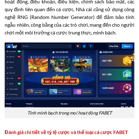
hoạt động, điều khoản, điều kiện, chính sách bảo mật, các
quy định liên quan đến cá cược. Nhà cái cũng sử dụng công
nghệ RNG (Random Number Generator) để đảm bảo tính
ngẫu nhiên, công bằng của các trò chơi, mang đến cho người
chơi một môi trường cá cược trung thực, minh bạch.
Tính minh bạch trong mọi hoạt động FABET
Đánh giá chi tiết về tỷ lệ cược và thể loại cá cược FABET