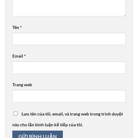
Tên
*
Email
*
Trang web
Lưu tên của tôi, email, và trang web trong trình duyệt
này cho lần bình luận kế tiếp của tôi.