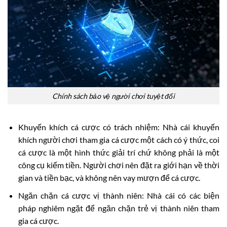
Chính sách bảo vệ người chơi tuyệt đối
Khuyến khích cá cược có trách nhiệm: Nhà cái khuyến
khích người chơi tham gia cá cược một cách có ý thức, coi
cá cược là một hình thức giải trí chứ không phải là một
công cụ kiếm tiền. Người chơi nên đặt ra giới hạn về thời
gian và tiền bạc, và không nên vay mượn để cá cược.
Ngăn chặn cá cược vị thành niên: Nhà cái có các biện
pháp nghiêm ngặt để ngăn chặn trẻ vị thành niên tham
gia cá cược.