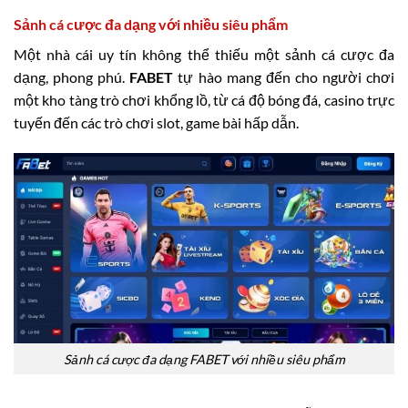
Sảnh cá cược đa dạng với nhiều siêu phẩm
Một nhà cái uy tín không thể thiếu một sảnh cá cược đa
dạng, phong phú.
FABET
tự hào mang đến cho người chơi
một kho tàng trò chơi khổng lồ, từ cá độ bóng đá, casino trực
tuyến đến các trò chơi slot, game bài hấp dẫn.
Sảnh cá cược đa dạng FABET với nhiều siêu phẩm