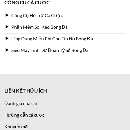
CÔNG CỤ CÁ CƯỢC
Công Cụ Hỗ Trợ Cá Cược
Phần Mềm Soi Kèo Bóng Đá
Ứng Dụng Miễn Phí Cho Tín Đồ Bóng Đá
Siêu Máy Tính Dự Đoán Tỷ Số Bóng Đá
LIÊN KẾT HỮU ÍCH
Đánh giá nhà cái
Hướng dẫn cá cược
Khuyến mãi