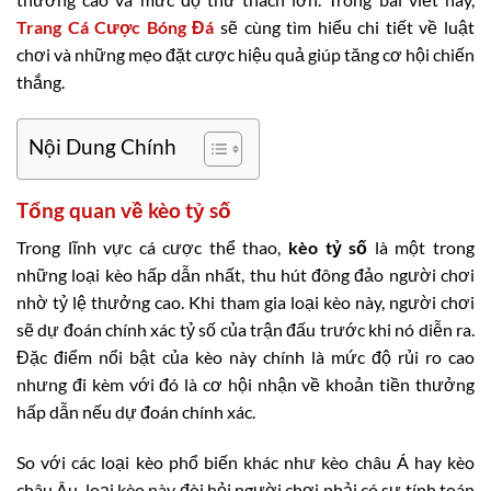
Trang Cá Cược Bóng Đá
sẽ cùng tìm hiểu chi tiết về luật
chơi và những mẹo đặt cược hiệu quả giúp tăng cơ hội chiến
thắng.
Nội Dung Chính
Tổng quan về kèo tỷ số
Trong lĩnh vực cá cược thể thao,
kèo tỷ số
là một trong
những loại kèo hấp dẫn nhất, thu hút đông đảo người chơi
nhờ tỷ lệ thưởng cao. Khi tham gia loại kèo này, người chơi
sẽ dự đoán chính xác tỷ số của trận đấu trước khi nó diễn ra.
Đặc điểm nổi bật của kèo này chính là mức độ rủi ro cao
nhưng đi kèm với đó là cơ hội nhận về khoản tiền thưởng
hấp dẫn nếu dự đoán chính xác.
So với các loại kèo phổ biến khác như kèo châu Á hay kèo
châu Âu, loại kèo này đòi hỏi người chơi phải có sự tính toán