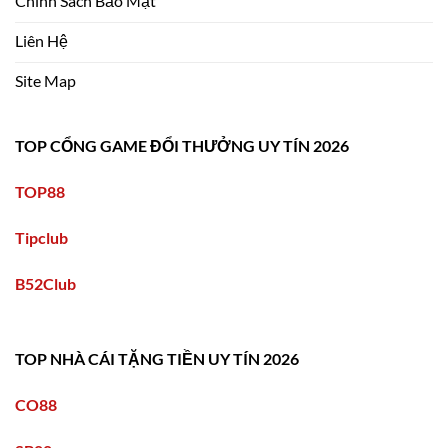
Chính Sách Bảo Mật
Liên Hệ
Site Map
TOP CỔNG GAME ĐỔI THƯỞNG UY TÍN 2026
TOP88
Tipclub
B52Club
TOP NHÀ CÁI TẶNG TIỀN UY TÍN 2026
CO88