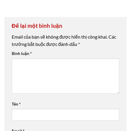
Để lại một bình luận
Email của bạn sẽ không được hiển thị công khai.
Các
trường bắt buộc được đánh dấu
*
Bình luận
*
Tên
*
Email
*