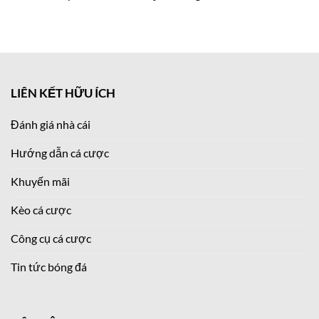
LIÊN KẾT HỮU ÍCH
Đánh giá nhà cái
Hướng dẫn cá cược
Khuyến mãi
Kèo cá cược
Công cụ cá cược
Tin tức bóng đá