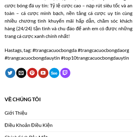
cược bóng đá uy tín: Tỷ lệ cược cao – nạp rút siêu tốc và an
toàn – cá cược minh bạch, nền tảng cá cược uy tín cùng
nhiều chương tình khuyến mãi hấp dẫn, chăm sóc khách
hàng (24/24) tận tình và chu đáo để anh em có được những
trang cá cược xanh chính nhất!
Hastags, tag: #trangcacuocbongda #trangcacuocbongdaorg
#trangcacuocbongdauytin #top10trangcacuocbongdauytin
VỀ CHÚNG TÔI
Giới Thiệu
Điều Khoản Điều Kiện