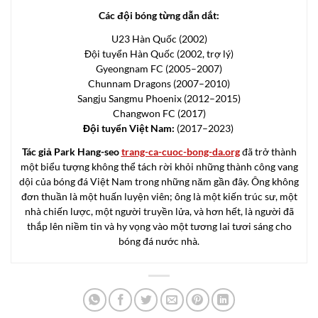
Các đội bóng từng dẫn dắt:
U23 Hàn Quốc (2002)
Đội tuyển Hàn Quốc (2002, trợ lý)
Gyeongnam FC (2005–2007)
Chunnam Dragons (2007–2010)
Sangju Sangmu Phoenix (2012–2015)
Changwon FC (2017)
Đội tuyển Việt Nam:
(2017–2023)
Tác giả Park Hang-seo
trang-ca-cuoc-bong-da.org
đã trở thành
một biểu tượng không thể tách rời khỏi những thành công vang
dội của bóng đá Việt Nam trong những năm gần đây. Ông không
đơn thuần là một huấn luyện viên; ông là một kiến trúc sư, một
nhà chiến lược, một người truyền lửa, và hơn hết, là người đã
thắp lên niềm tin và hy vọng vào một tương lai tươi sáng cho
bóng đá nước nhà.