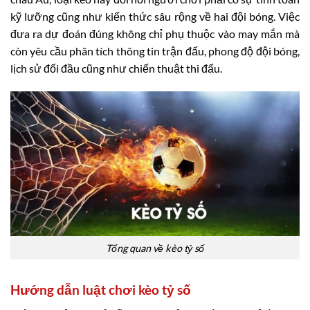
kỹ lưỡng cũng như kiến thức sâu rộng về hai đội bóng. Việc
đưa ra dự đoán đúng không chỉ phụ thuộc vào may mắn mà
còn yêu cầu phân tích thông tin trận đấu, phong độ đội bóng,
lịch sử đối đầu cũng như chiến thuật thi đấu.
Tổng quan về kèo tỷ số
Hướng dẫn luật chơi kèo tỷ số