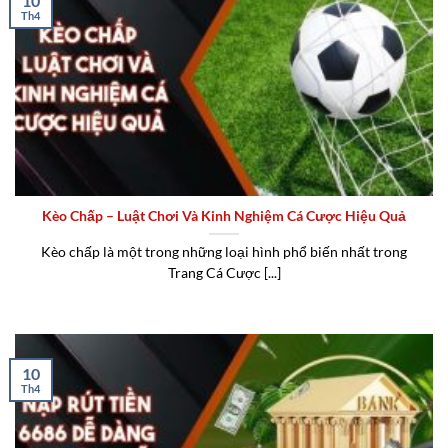
10
Th4
Kèo Chấp – Luật Chơi Và Kinh Nghiệm Cá Cược Hiệu Quả
Kèo chấp là một trong những loại hình phổ biến nhất trong
Trang Cá Cược [...]
10
Th4