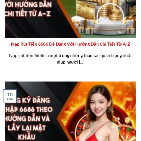
Nạp Rút Tiền 6686 Dễ Dàng Với Hướng Dẫn Chi Tiết Từ A-Z
Nạp rút tiền 6686 là một trong những thao tác quan trọng nhất
giúp người [...]
10
Th4