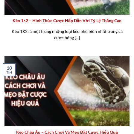
Kèo 1×2 – Hình Thức Cược Hấp Dẫn Với Tỷ Lệ Thắng Cao
Kèo 1X2 là một trong những loại kèo phổ biến nhất trong cá
cược bóng [...]
10
Th4
Kèo Châu Âu – Cách Chơi Và Mẹo Đặt Cược Hiệu Quả