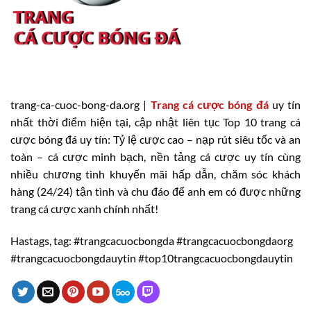
trang-ca-cuoc-bong-da.org |
Trang cá cược bóng đá
uy tín
nhất thời điểm hiện tại, cập nhật liên tục Top 10 trang cá
cược bóng đá uy tín: Tỷ lệ cược cao – nạp rút siêu tốc và an
toàn – cá cược minh bạch, nền tảng cá cược uy tín cùng
nhiều chương tình khuyến mãi hấp dẫn, chăm sóc khách
hàng (24/24) tận tình và chu đáo để anh em có được những
trang cá cược xanh chính nhất!
Hastags, tag: #trangcacuocbongda #trangcacuocbongdaorg
#trangcacuocbongdauytin #top10trangcacuocbongdauytin