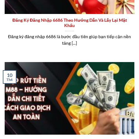
Đăng Ký Đăng Nhập 6686 Theo Hướng Dẫn Và Lấy Lại Mật
Khẩu
Đăng ký đăng nhập 6686 là bước đầu tiên giúp bạn tiếp cận nền
tảng [...]
10
Th4