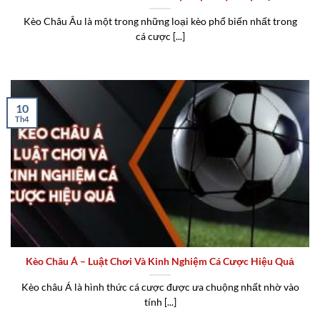
Kèo Châu Âu là một trong những loại kèo phổ biến nhất trong
cá cược [...]
10
Th4
Kèo Châu Á – Luật Chơi Và Kinh Nghiệm Cá Cược Hiệu Quả
Kèo châu Á là hình thức cá cược được ưa chuộng nhất nhờ vào
tính [...]