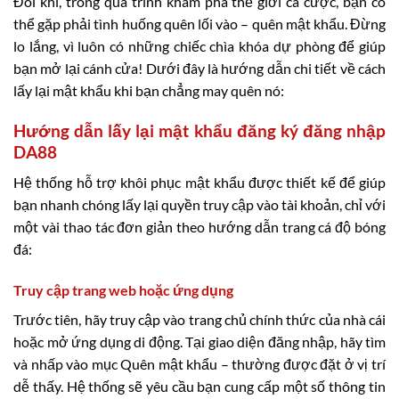
Đôi khi, trong quá trình khám phá thế giới cá cược, bạn có
thể gặp phải tình huống quên lối vào – quên mật khẩu. Đừng
lo lắng, vì luôn có những chiếc chìa khóa dự phòng để giúp
bạn mở lại cánh cửa! Dưới đây là hướng dẫn chi tiết về cách
lấy lại mật khẩu khi bạn chẳng may quên nó:
Hướng dẫn lấy lại mật khẩu đăng ký đăng nhập
DA88
Hệ thống hỗ trợ khôi phục mật khẩu được thiết kế để giúp
bạn nhanh chóng lấy lại quyền truy cập vào tài khoản, chỉ với
một vài thao tác đơn giản theo hướng dẫn trang cá độ bóng
đá:
Truy cập trang web hoặc ứng dụng
Trước tiên, hãy truy cập vào trang chủ chính thức của nhà cái
hoặc mở ứng dụng di động. Tại giao diện đăng nhập, hãy tìm
và nhấp vào mục Quên mật khẩu – thường được đặt ở vị trí
dễ thấy. Hệ thống sẽ yêu cầu bạn cung cấp một số thông tin