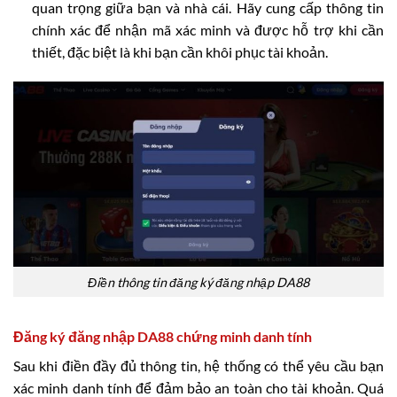
quan trọng giữa bạn và nhà cái. Hãy cung cấp thông tin
chính xác để nhận mã xác minh và được hỗ trợ khi cần
thiết, đặc biệt là khi bạn cần khôi phục tài khoản.
Điền thông tin đăng ký đăng nhập DA88
Đăng ký đăng nhập DA88 chứng minh danh tính
Sau khi điền đầy đủ thông tin, hệ thống có thể yêu cầu bạn
xác minh danh tính để đảm bảo an toàn cho tài khoản. Quá