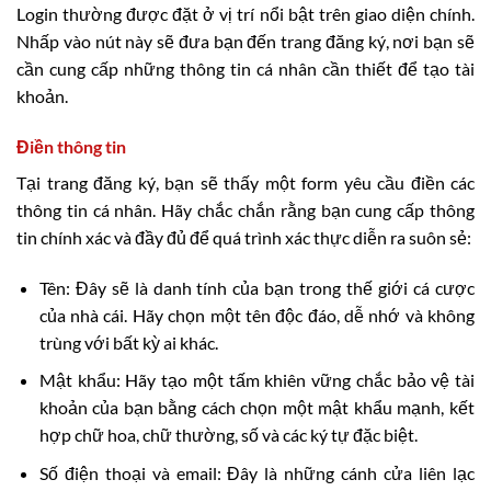
Login thường được đặt ở vị trí nổi bật trên giao diện chính.
Nhấp vào nút này sẽ đưa bạn đến trang đăng ký, nơi bạn sẽ
cần cung cấp những thông tin cá nhân cần thiết để tạo tài
khoản.
Điền thông tin
Tại trang đăng ký, bạn sẽ thấy một form yêu cầu điền các
thông tin cá nhân. Hãy chắc chắn rằng bạn cung cấp thông
tin chính xác và đầy đủ để quá trình xác thực diễn ra suôn sẻ:
Tên: Đây sẽ là danh tính của bạn trong thế giới cá cược
của nhà cái. Hãy chọn một tên độc đáo, dễ nhớ và không
trùng với bất kỳ ai khác.
Mật khẩu: Hãy tạo một tấm khiên vững chắc bảo vệ tài
khoản của bạn bằng cách chọn một mật khẩu mạnh, kết
hợp chữ hoa, chữ thường, số và các ký tự đặc biệt.
Số điện thoại và email: Đây là những cánh cửa liên lạc