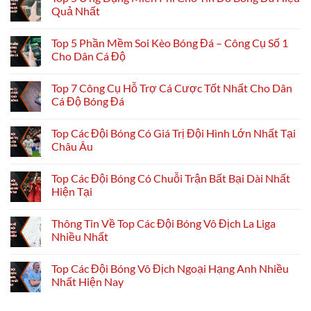
Nghiệm
Bóng
luận
Quả Nhất
Cá
Đá
ở
Cược
Trực
Siêu
Không
Từ
Tuyến
Máy
có
Top 5 Phần Mềm Soi Kèo Bóng Đá – Công Cụ Số 1
Chuyên
Và
Tính
bình
Gia
Tăng
Dự
luận
Cho Dân Cá Độ
Tỷ
Đoán
ở
Lệ
Tỷ
Top
Không
Chiến
Số
5
có
Top 7 Công Cụ Hỗ Trợ Cá Cược Tốt Nhất Cho Dân
Thắng
Bóng
Ứng
bình
Đá
Dụng
luận
Cá Độ Bóng Đá
Chuẩn
Miễn
ở
Xác
Phí
Top
Không
Nhất
Cho
5
có
Top Các Đội Bóng Có Giá Trị Đội Hình Lớn Nhất Tại
Tín
Phần
bình
Đồ
Mềm
luận
Châu Âu
Bóng
Soi
ở
Đá
Kèo
Top
Không
Hiệu
Bóng
7
có
Top Các Đội Bóng Có Chuỗi Trận Bất Bại Dài Nhất
Quả
Đá
Công
bình
Nhất
–
Cụ
luận
Hiện Tại
Công
Hỗ
ở
Cụ
Trợ
Top
Không
Số
Cá
Các
có
​Thông Tin Về Top Các Đội Bóng Vô Địch La Liga
1
Cược
Đội
bình
Cho
Tốt
Bóng
luận
Nhiều Nhất
Dân
Nhất
Có
ở
Cá
Cho
Giá
Top
Không
Độ
Dân
Trị
Các
có
Top Các Đội Bóng Vô Địch Ngoại Hạng Anh Nhiều
Cá
Đội
Đội
bình
Độ
Hình
Bóng
luận
Nhất Hiện Nay
Bóng
Lớn
Có
ở
Đá
Nhất
Chuỗi
Không
Tại
Trận
Thông
có