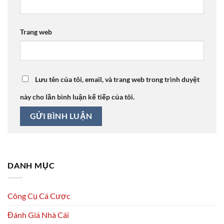
Trang web
Lưu tên của tôi, email, và trang web trong trình duyệt
này cho lần bình luận kế tiếp của tôi.
DANH MỤC
Công Cụ Cá Cược
Đánh Giá Nhà Cái