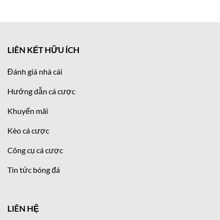
LIÊN KẾT HỮU ÍCH
Đánh giá nhà cái
Hướng dẫn cá cược
Khuyến mãi
Kèo cá cược
Công cụ cá cược
Tin tức bóng đá
LIÊN HỆ