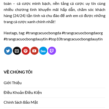
toàn – cá cược minh bạch, nền tảng cá cược uy tín cùng
nhiều chương tình khuyến mãi hấp dẫn, chăm sóc khách
hàng (24/24) tận tình và chu đáo để anh em có được những
trang cá cược xanh chính nhất!
Hastags, tag: #trangcacuocbongda #trangcacuocbongdaorg
#trangcacuocbongdauytin #top10trangcacuocbongdauytin
VỀ CHÚNG TÔI
Giới Thiệu
Điều Khoản Điều Kiện
Chính Sách Bảo Mật