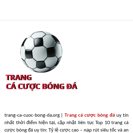
Châu
Bất
Tin
bình
Âu
Bại
Về
luận
Dài
Top
ở
Nhất
Các
Top
Hiện
Đội
Các
Tại
Bóng
Đội
Vô
Bóng
Địch
Vô
La
Địch
Liga
Ngoại
Nhiều
Hạng
Nhất
Anh
Nhiều
Nhất
Hiện
Nay
trang-ca-cuoc-bong-da.org |
Trang cá cược bóng đá
uy tín
nhất thời điểm hiện tại, cập nhật liên tục Top 10 trang cá
cược bóng đá uy tín: Tỷ lệ cược cao – nạp rút siêu tốc và an