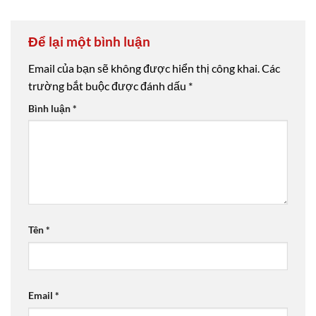
Để lại một bình luận
Email của bạn sẽ không được hiển thị công khai.
Các
trường bắt buộc được đánh dấu
*
Bình luận
*
Tên
*
Email
*