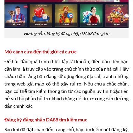
Hướng dẫn đăng ký đăng nhập DA88 đơn giản
Mở cánh cửa đến thế giới cá cược
Để bắt đầu quá trình thiết lập tài khoản, điều đầu tiên bạn
cần làm là truy cập vào trang chủ chính thức của nhà cái. Hãy
chắc chắn rằng bạn đang sử dụng đúng địa chỉ, tránh những
trang web giả mạo có thể gây rủi ro. Nếu chưa chắc chắn,
bạn có thể tìm kiếm thông tin từ các nguồn uy tín hoặc liên
hệ với bộ phận hỗ trợ khách hàng để được cung cấp đường
dẫn chính xác.
Đăng ký đăng nhập DA88 tìm kiếm mục
Sau khi đã đặt chân đến trang chủ, hãy tìm kiếm nút đăng ký,