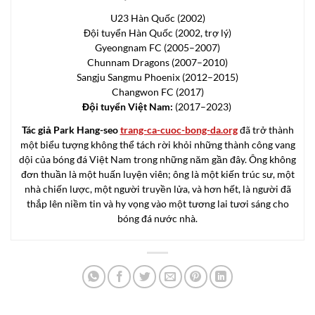
U23 Hàn Quốc (2002)
Đội tuyển Hàn Quốc (2002, trợ lý)
Gyeongnam FC (2005–2007)
Chunnam Dragons (2007–2010)
Sangju Sangmu Phoenix (2012–2015)
Changwon FC (2017)
Đội tuyển Việt Nam:
(2017–2023)
Tác giả Park Hang-seo
trang-ca-cuoc-bong-da.org
đã trở thành
một biểu tượng không thể tách rời khỏi những thành công vang
dội của bóng đá Việt Nam trong những năm gần đây. Ông không
đơn thuần là một huấn luyện viên; ông là một kiến trúc sư, một
nhà chiến lược, một người truyền lửa, và hơn hết, là người đã
thắp lên niềm tin và hy vọng vào một tương lai tươi sáng cho
bóng đá nước nhà.