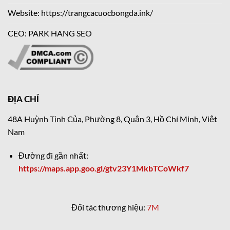
Website: https://trangcacuocbongda.ink/
CEO: PARK HANG SEO
ĐỊA CHỈ
48A Huỳnh Tịnh Của, Phường 8, Quận 3, Hồ Chí Minh, Việt
Nam
Đường đi gần nhất:
https://maps.app.goo.gl/gtv23Y1MkbTCoWkf7
Đối tác thương hiệu:
7M