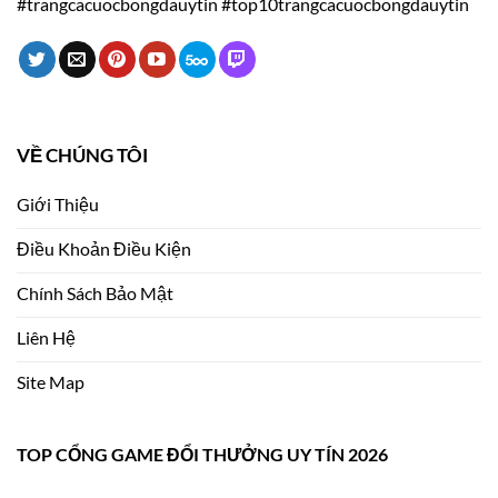
#trangcacuocbongdauytin #top10trangcacuocbongdauytin
VỀ CHÚNG TÔI
Giới Thiệu
Điều Khoản Điều Kiện
Chính Sách Bảo Mật
Liên Hệ
Site Map
TOP CỔNG GAME ĐỔI THƯỞNG UY TÍN 2026