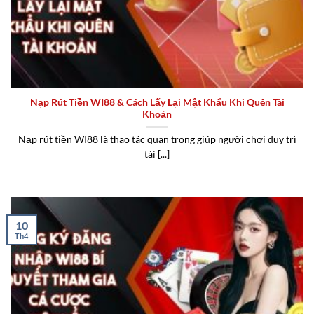
Nạp Rút Tiền WI88 & Cách Lấy Lại Mật Khẩu Khi Quên Tài
Khoản
Nạp rút tiền WI88 là thao tác quan trọng giúp người chơi duy trì
tài [...]
10
Th4