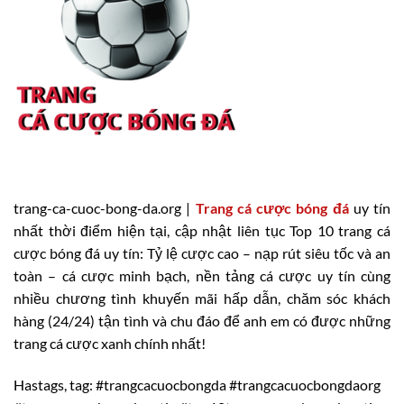
Nhiều
Nhất
Hiện
Nay
trang-ca-cuoc-bong-da.org |
Trang cá cược bóng đá
uy tín
nhất thời điểm hiện tại, cập nhật liên tục Top 10 trang cá
cược bóng đá uy tín: Tỷ lệ cược cao – nạp rút siêu tốc và an
toàn – cá cược minh bạch, nền tảng cá cược uy tín cùng
nhiều chương tình khuyến mãi hấp dẫn, chăm sóc khách
hàng (24/24) tận tình và chu đáo để anh em có được những
trang cá cược xanh chính nhất!
Hastags, tag: #trangcacuocbongda #trangcacuocbongdaorg