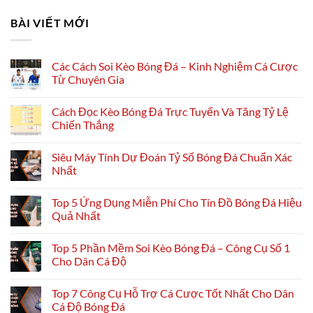
BÀI VIẾT MỚI
Các Cách Soi Kèo Bóng Đá – Kinh Nghiệm Cá Cược
Từ Chuyên Gia
Không
có
Cách Đọc Kèo Bóng Đá Trực Tuyến Và Tăng Tỷ Lệ
bình
luận
Chiến Thắng
ở
Các
Không
Cách
có
Siêu Máy Tính Dự Đoán Tỷ Số Bóng Đá Chuẩn Xác
Soi
bình
Kèo
luận
Nhất
Bóng
ở
Đá
Cách
Không
–
Đọc
có
Top 5 Ứng Dụng Miễn Phí Cho Tín Đồ Bóng Đá Hiệu
Kinh
Kèo
bình
Nghiệm
Bóng
luận
Quả Nhất
Cá
Đá
ở
Cược
Trực
Siêu
Không
Từ
Tuyến
Máy
có
Top 5 Phần Mềm Soi Kèo Bóng Đá – Công Cụ Số 1
Chuyên
Và
Tính
bình
Gia
Tăng
Dự
luận
Cho Dân Cá Độ
Tỷ
Đoán
ở
Lệ
Tỷ
Top
Không
Chiến
Số
5
có
Top 7 Công Cụ Hỗ Trợ Cá Cược Tốt Nhất Cho Dân
Thắng
Bóng
Ứng
bình
Đá
Dụng
luận
Cá Độ Bóng Đá
Chuẩn
Miễn
ở