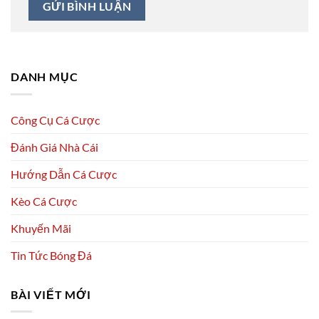
DANH MỤC
Công Cụ Cá Cược
Đánh Giá Nhà Cái
Hướng Dẫn Cá Cược
Kèo Cá Cược
Khuyến Mãi
Tin Tức Bóng Đá
BÀI VIẾT MỚI