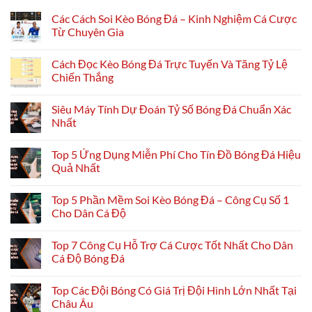
Các Cách Soi Kèo Bóng Đá – Kinh Nghiệm Cá Cược
Từ Chuyên Gia
Không
có
Cách Đọc Kèo Bóng Đá Trực Tuyến Và Tăng Tỷ Lệ
bình
luận
Chiến Thắng
ở
Các
Không
Cách
có
Siêu Máy Tính Dự Đoán Tỷ Số Bóng Đá Chuẩn Xác
Soi
bình
Kèo
luận
Nhất
Bóng
ở
Đá
Cách
Không
–
Đọc
có
Top 5 Ứng Dụng Miễn Phí Cho Tín Đồ Bóng Đá Hiệu
Kinh
Kèo
bình
Nghiệm
Bóng
luận
Quả Nhất
Cá
Đá
ở
Cược
Trực
Siêu
Không
Từ
Tuyến
Máy
có
Top 5 Phần Mềm Soi Kèo Bóng Đá – Công Cụ Số 1
Chuyên
Và
Tính
bình
Gia
Tăng
Dự
luận
Cho Dân Cá Độ
Tỷ
Đoán
ở
Lệ
Tỷ
Top
Không
Chiến
Số
5
có
Top 7 Công Cụ Hỗ Trợ Cá Cược Tốt Nhất Cho Dân
Thắng
Bóng
Ứng
bình
Đá
Dụng
luận
Cá Độ Bóng Đá
Chuẩn
Miễn
ở
Xác
Phí
Top
Không
Nhất
Cho
5
có
Top Các Đội Bóng Có Giá Trị Đội Hình Lớn Nhất Tại
Tín
Phần
bình
Đồ
Mềm
luận
Châu Âu
Bóng
Soi
ở