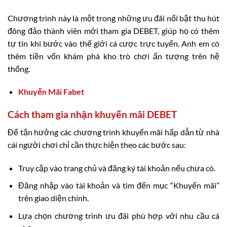
Chương trình này là một trong những ưu đãi nổi bật thu hút
đông đảo thành viên mới tham gia DEBET, giúp họ có thêm
tự tin khi bước vào thế giới cá cược trực tuyến. Anh em có
thêm tiền vốn khám phá kho trò chơi ấn tượng trên hệ
thống.
Khuyến Mãi Fabet
Cách tham gia nhận khuyến mãi DEBET
Để tận hưởng các chương trình khuyến mãi hấp dẫn từ nhà
cái người chơi chỉ cần thực hiện theo các bước sau:
Truy cập vào trang chủ và đăng ký tài khoản nếu chưa có.
Đăng nhập vào tài khoản và tìm đến mục “Khuyến mãi”
trên giao diện chính.
Lựa chọn chương trình ưu đãi phù hợp với nhu cầu cá