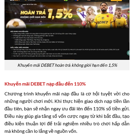
Khuyến mãi DEBET hoàn trả không giới hạn đến 1,5%
Khuyến mãi DEBET nạp đầu đến 110%
Chương trình khuyến mãi nạp đầu là cơ hội tuyệt vời cho
những người chơi mới. Khi thực hiện giao dịch nạp tiền lần
đầu tiên, bạn sẽ nhận ngay ưu đãi lên đến 110% số tiền gửi.
Điều này giúp gia tăng số vốn cược ngay từ khi bắt đầu, tạo
điều kiện thuận lợi để trải nghiệm nhiều trò chơi hấp dẫn
mà không cần lo lắng về nguồn vốn.