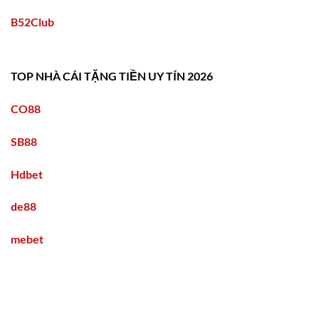
B52Club
TOP NHÀ CÁI TẶNG TIỀN UY TÍN 2026
CO88
SB88
Hdbet
de88
mebet