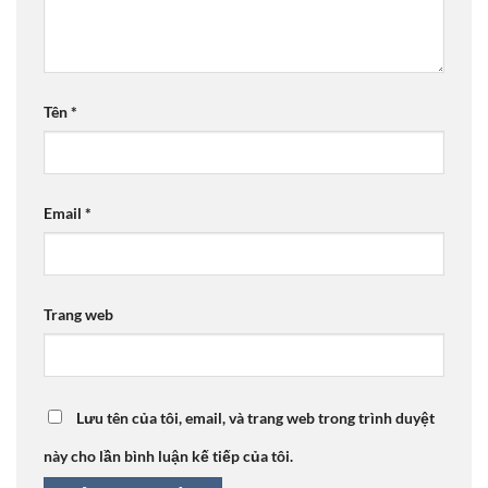
Tên
*
Email
*
Trang web
Lưu tên của tôi, email, và trang web trong trình duyệt
này cho lần bình luận kế tiếp của tôi.