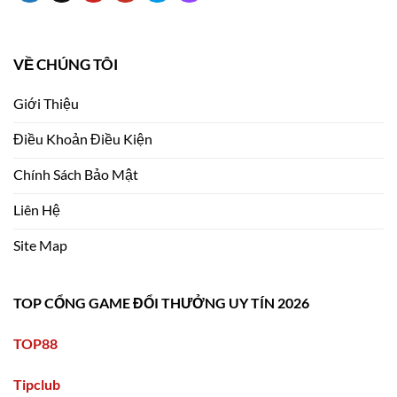
VỀ CHÚNG TÔI
Giới Thiệu
Điều Khoản Điều Kiện
Chính Sách Bảo Mật
Liên Hệ
Site Map
TOP CỔNG GAME ĐỔI THƯỞNG UY TÍN 2026
TOP88
Tipclub