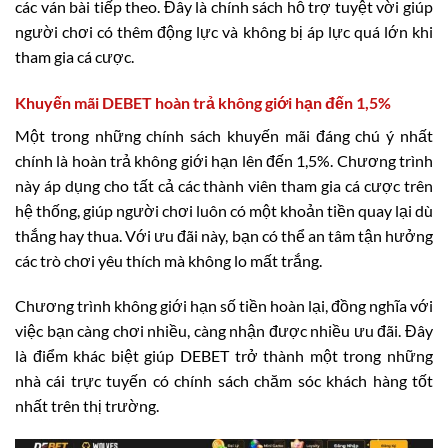
các ván bài tiếp theo. Đây là chính sách hỗ trợ tuyệt vời giúp
người chơi có thêm động lực và không bị áp lực quá lớn khi
tham gia cá cược.
Khuyến mãi DEBET hoàn trả không giới hạn đến 1,5%
Một trong những chính sách khuyến mãi đáng chú ý nhất
chính là hoàn trả không giới hạn lên đến 1,5%. Chương trình
này áp dụng cho tất cả các thành viên tham gia cá cược trên
hệ thống, giúp người chơi luôn có một khoản tiền quay lại dù
thắng hay thua. Với ưu đãi này, bạn có thể an tâm tận hưởng
các trò chơi yêu thích mà không lo mất trắng.
Chương trình không giới hạn số tiền hoàn lại, đồng nghĩa với
việc bạn càng chơi nhiều, càng nhận được nhiều ưu đãi. Đây
là điểm khác biệt giúp DEBET trở thành một trong những
nhà cái trực tuyến có chính sách chăm sóc khách hàng tốt
nhất trên thị trường.