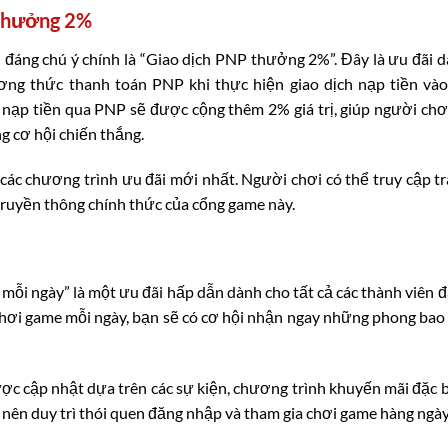
 thưởng 2%
đáng chú ý chính là “Giao dịch PNP thưởng 2%”. Đây là ưu đãi 
ng thức thanh toán PNP khi thực hiện giao dịch nạp tiền vào
 nạp tiền qua PNP sẽ được cộng thêm 2% giá trị, giúp người chơ
g cơ hội chiến thắng.
t các chương trình ưu đãi mới nhất. Người chơi có thể truy cập t
 truyền thông chính thức của cổng game này.
ì mỗi ngày” là một ưu đãi hấp dẫn dành cho tất cả các thành viên 
hơi game mỗi ngày, bạn sẽ có cơ hội nhận ngay những phong bao l
được cập nhật dựa trên các sự kiện, chương trình khuyến mãi đặc b
i nên duy trì thói quen đăng nhập và tham gia chơi game hàng ngày