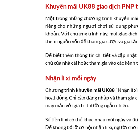
Khuyến mãi UK88 giao dịch PNP
Một trong những chương trình khuyến mãi 
riêng cho những người chơi sử dụng phươ
khoản. Với chương trình này, mỗi giao dịch
thêm nguồn vốn để tham gia cược và gia tăn
Để biết thêm thông tin chi tiết và cập nhậ
chủ của nhà cái hoặc tham gia vào các kênh
Nhận lì xì mỗi ngày
Chương trình
khuyến mãi UK88
“Nhận lì x
hoạt động. Chỉ cần đăng nhập và tham gia c
may mắn với giá trị thưởng ngẫu nhiên.
Số tiền lì xì có thể khác nhau mỗi ngày và 
Để không bỏ lỡ cơ hội nhận lì xì, người chơ