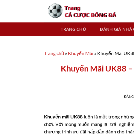
Bỏ
qua
nội
dung
TRANG CHỦ
ĐÁNH GIÁ NHÀ 
Trang chủ
»
Khuyến Mãi
»
Khuyến Mãi UK88
Khuyến Mãi UK88 – 
ĐĂNG
Khuyến mãi UK88
luôn là một trong nhữn
chơi. Với mong muốn mang lại trải nghiệm g
chương trình ưu đãi hấp dẫn dành cho thà