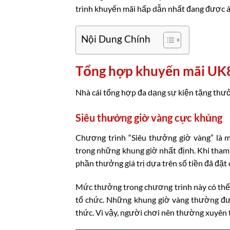
trình khuyến mãi hấp dẫn nhất đang được á
Nội Dung Chính
Tổng hợp khuyến mãi UK8
Nhà cái tổng hợp đa dạng sự kiện tặng thưởn
Siêu thưởng giờ vàng cực khủng
Chương trình “Siêu thưởng giờ vàng” là 
trong những khung giờ nhất định. Khi tham
phần thưởng giá trị dựa trên số tiền đã đặt
Mức thưởng trong chương trình này có thể 
tổ chức. Những khung giờ vàng thường đượ
thức. Vì vậy, người chơi nên thường xuyên 