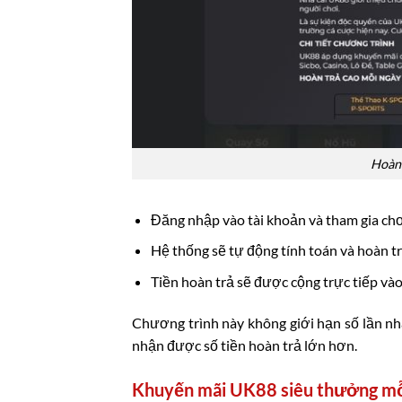
Hoàn 
Đăng nhập vào tài khoản và tham gia ch
Hệ thống sẽ tự động tính toán và hoàn tr
Tiền hoàn trả sẽ được cộng trực tiếp vào
Chương trình này không giới hạn số lần nhậ
nhận được số tiền hoàn trả lớn hơn.
Khuyến mãi UK88 siêu thưởng mỗ